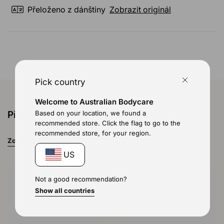
Přeloženo z dánštiny
Zobrazit originál
Načítám...
Pick country
Welcome to Australian Bodycare
Based on your location, we found a
Přihoďte si ještě do košíku
recommended store. Click the flag to go to the
recommended store, for your region.
Zobrazit všechny položky
US
Not a good recommendation?
Show all countries