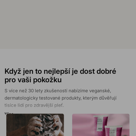
Když jen to nejlepší je dost dobré
pro vaši pokožku
S více než 30 lety zkušeností nabízíme veganské,
dermatologicky testované produkty, kterým důvěřují
tisíce lidí pro zdravější pleť.
Více
S podporou více než 30 000 pozitivních recenzí a
mnoha oceněními garantujeme vaši spokojenost s
našimi produkty zaměřenými na řešení konkrétních