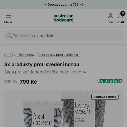
✔
Doprava zdarma 799 Kč
0
Menu
Účet
Košík
Zadejte název produktu
Domů
/
Péče o nohy
/
3x produkty proti svědění n...
3x produkty proti svědění nohou
Sada pro každodenní péči o svědivé nohy
799 Kč
3
839 Kč
Kl
Hodnoceno
4.7
p
z
Doprava zdarma
p
5
hvězdiček
k
r