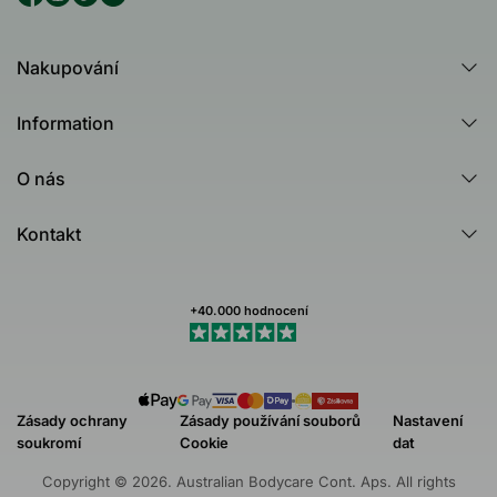
Nakupování
Všechny produkty
Information
Všechny kategorie
Poradna
Produktový rádce - Test
O nás
Tea Tree Oil
Australian Bodycare
Nejčastější dotazy (FAQ)
Kontakt
Healing Ground
Zákaznické recenze
Kontakt
Dermatologicky testováno
Newsletteru
Můj profil (Stav objednávky)
+40.000 hodnocení
Obchodní podmínky
Odstoupit od nákupu
Zásady ochrany
Zásady používání souborů
Nastavení
soukromí
Cookie
dat
Copyright © 2026. Australian Bodycare Cont. Aps. All rights