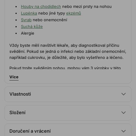
Houby na chodidlech
nebo mezi prsty na nohou
Lupénka
nebo jiné typy
ekzémů
Svrab
nebo onemocnění
Suchá kůže
Alergie
Vždy byste měli navštívit lékaře, aby diagnostikoval příčinu
svědění. Pokud se jedná o infekci nebo základní onemocnění,
například cukrovku, je důležité, aby bylo vyšetřeno a léčeno.
Pokud trpíte svěděním nohou, mohou vám 3 výrobky v této
sadě pomoci při každodenním čištění a péči o nohy. Výrobky
Více
udrží vaše nohy hydratované a chráněné.
Vlastnosti
Takto se používají přípravky proti svědivým nohám
Klinicky ověřeno
1. Umyjte se mýdlem
Složení
Ingredience s prokazatelnými účinky
Dermatologicky testováno
Nohy a prsty byste si měli denně čistit účinným
Body wash
Šetrné k vaší pokožce
mýdlem.
Tělový mycí gel
důkladně čistí, ale zároveň má pH
Aqua, Sodium Laureth Sulfate, Coco-Glucoside, Glycerin,
Profesionálně vyvinuto
Doručení a vrácení
šetrné k pokožce, které ji nevysušuje ani nedráždí.
Cocamidopropyl Betaine, Melaleuca Alternifolia Leaf Oil