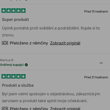
Před 15 hodinami
Hodnoceno
5
Super produkt
z
5
Úplně pomáhá proti svědění a podráždění. Kupte si to
hvězdiček
znovu.
Přeloženo z němčiny
Zobrazit originál
Markus R.
Ověřený kupující
Před 21 hodinami
Hodnoceno
5
Produkt a služba
z
5
Byl jsem velmi spokojen s objednávkou, zákaznickým
hvězdiček
servisem a produkt také splnil moje očekávání.
Přeloženo z němčiny
Zobrazit originál