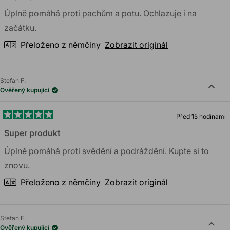
z
5
Úplně pomáhá proti pachům a potu. Ochlazuje i na
hvězdiček
začátku.
Přeloženo z němčiny
Zobrazit originál
Stefan F.
Ověřený kupující
Před 15 hodinami
Hodnoceno
5
Super produkt
z
5
Úplně pomáhá proti svědění a podráždění. Kupte si to
hvězdiček
znovu.
Přeloženo z němčiny
Zobrazit originál
Stefan F.
Ověřený kupující