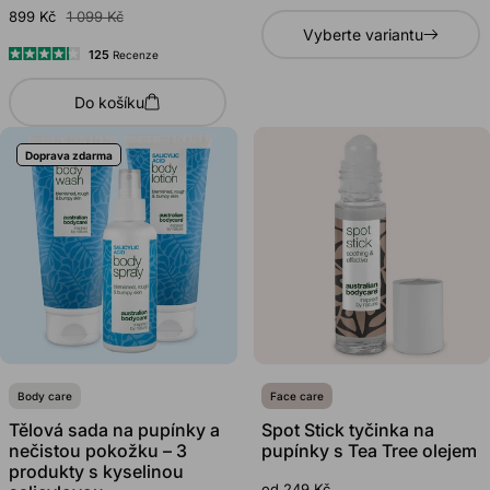
Hodnoceno
899 Kč
1 099 Kč
4.8
Vyberte variantu
z
5
125
Recenze
Hodnoceno
hvězdiček
4.2
Do košíku
z
5
hvězdiček
Doprava zdarma
Body care
Face care
Tělová sada na pupínky a
Spot Stick tyčinka na
nečistou pokožku – 3
pupínky s Tea Tree olejem
produkty s kyselinou
od 249 Kč