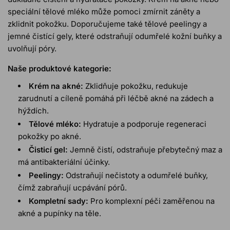
speciální tělové mléko může pomoci zmírnit záněty a
zklidnit pokožku. Doporučujeme také tělové peelingy a
jemné čistící gely, které odstraňují odumřelé kožní buňky a
uvolňují póry.
Naše produktové kategorie:
Krém na akné:
Zklidňuje pokožku, redukuje
zarudnutí a cíleně pomáhá při léčbě akné na zádech a
hýždích.
Tělové mléko:
Hydratuje a podporuje regeneraci
pokožky po akné.
Čisticí gel:
Jemně čistí, odstraňuje přebytečný maz a
má antibakteriální účinky.
Peelingy:
Odstraňují nečistoty a odumřelé buňky,
čímž zabraňují ucpávání pórů.
Kompletní sady:
Pro komplexní péči zaměřenou na
akné a pupínky na těle.