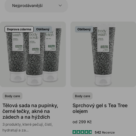
Doprava zdarma
Oblíbený
Oblíbený
Body care
Body care
Tělová sada na pupínky,
Sprchový gel s Tea Tree
černé tečky, akné na
olejem
zádech a na hýždích
od 299 Kč
3 produkty, které pečují, čistí,
hydratují a za...
542
Recenze