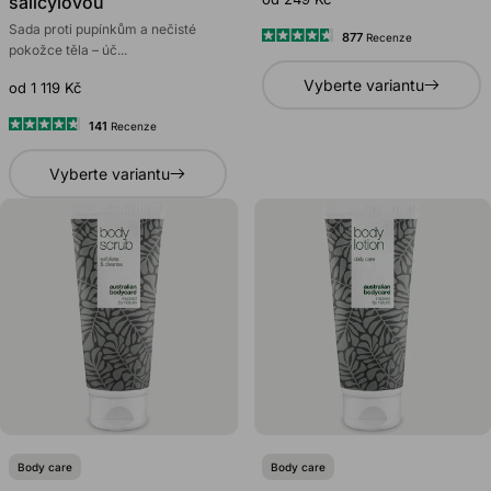
salicylovou
Sada proti pupínkům a nečisté
877
Recenze
Hodnoceno
pokožce těla – úč...
4.6
Vyberte variantu
z
od 1 119 Kč
5
hvězdiček
141
Recenze
Hodnoceno
4.8
Vyberte variantu
z
5
hvězdiček
Body care
Body care