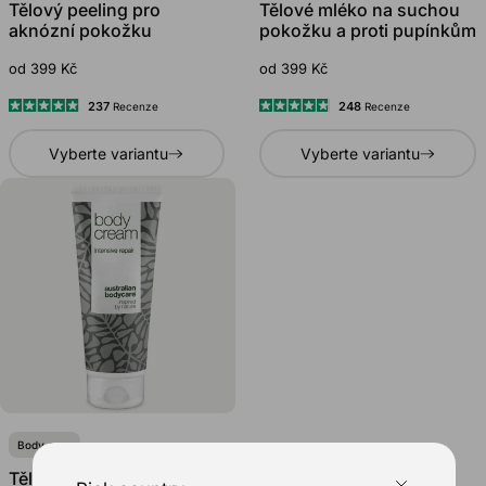
Tělový peeling pro
Tělové mléko na suchou
aknózní pokožku
pokožku a proti pupínkům
od 399 Kč
od 399 Kč
237
248
Recenze
Recenze
Hodnoceno
Hodnoceno
4.9
4.8
Vyberte variantu
Vyberte variantu
z
z
5
5
hvězdiček
hvězdiček
Body care
Tělový krém na suchou