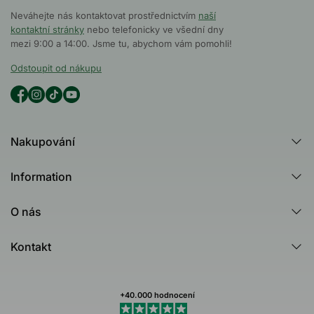
Neváhejte nás kontaktovat prostřednictvím
naší
kontaktní stránky
nebo telefonicky ve všední dny
mezi 9:00 a 14:00. Jsme tu, abychom vám pomohli!
Odstoupit od nákupu
Nakupování
Všechny produkty
Information
Všechny kategorie
Poradna
Produktový rádce - Test
O nás
Tea Tree Oil
Australian Bodycare
Nejčastější dotazy (FAQ)
Kontakt
Healing Ground
Zákaznické recenze
Kontakt
Dermatologicky testováno
Newsletteru
Můj profil (Stav objednávky)
+40.000 hodnocení
Obchodní podmínky