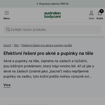
✔
Doprava zdarma 799 Kč
0
Menu
Účet
Košík
Zadejte název produktu
Domů
/
Tělo
/
Efektivní řešení pro akné a pupínky na těle
Efektivní řešení pro akné a pupínky na těle
Akné a pupínky na těle, zejména na zádech a hýždích,
jsou běžným problémem, který trápí mnoho lidí. Ať už jde o
akné na zádech (známé jako „bacne“) nebo nepříjemné
pupínky na zadku, tyto kožní potíže mohou výrazně ovl...
Více