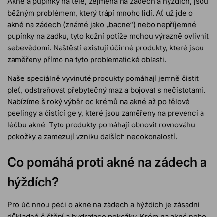
Akné a pupínky na těle, zejména na zádech a hýždích, jsou
běžným problémem, který trápí mnoho lidí. Ať už jde o
akné na zádech (známé jako „bacne“) nebo nepříjemné
pupínky na zadku, tyto kožní potíže mohou výrazně ovlivnit
sebevědomí. Naštěstí existují účinné produkty, které jsou
zaměřeny přímo na tyto problematické oblasti.
Naše speciálně vyvinuté produkty pomáhají jemně čistit
pleť, odstraňovat přebytečný maz a bojovat s nečistotami.
Nabízíme široký výběr od krémů na akné až po tělové
peelingy a čistící gely, které jsou zaměřeny na prevenci a
léčbu akné. Tyto produkty pomáhají obnovit rovnováhu
pokožky a zamezují vzniku dalších nedokonalostí.
Co pomáhá proti akné na zádech a
hýždích?
Pro účinnou péči o akné na zádech a hýždích je zásadní
důkladné čištění a hydratace pokožky. Krém na akné nebo