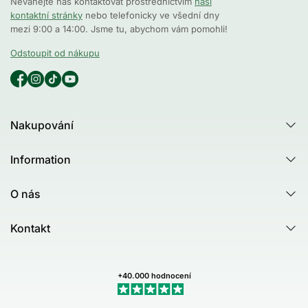
Neváhejte nás kontaktovat prostřednictvím
naší
kontaktní stránky
nebo telefonicky ve všední dny
mezi 9:00 a 14:00. Jsme tu, abychom vám pomohli!
Odstoupit od nákupu
Nakupování
Všechny produkty
Information
Všechny kategorie
Poradna
Produktový rádce - Test
O nás
Tea Tree Oil
Australian Bodycare
Nejčastější dotazy (FAQ)
Kontakt
Healing Ground
Zákaznické recenze
Kontakt
Dermatologicky testováno
Newsletteru
Můj profil (Stav objednávky)
+40.000 hodnocení
Obchodní podmínky