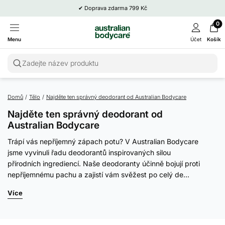
✔
Doprava zdarma 799 Kč
0
Menu
Účet
Košík
Zadejte název produktu
Domů
/
Tělo
/
Najděte ten správný deodorant od Australian Bodycare
Najděte ten správný deodorant od
Australian Bodycare
Trápí vás nepříjemný zápach potu? V Australian Bodycare
jsme vyvinuli řadu deodorantů inspirovaných silou
přírodních ingrediencí. Naše deodoranty účinně bojují proti
nepříjemnému pachu a zajistí vám svěžest po celý de...
Více