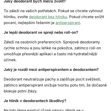
Jaký deodorant bych měl/a zvolit?
To záleží na vašich potřebách. Pokud se chcete vyhnout
hliníku, zvolte
deodorant bez hliníku
. Pokud chcete snížit
pocení, nejlepším řešením je
antiperspirant
.
Je lepší deodorant ve spreji nebo roll-on?
Záleží na osobních preferencích.
Sprejové deodoranty
rychle schnou a jsou lehké na pokožce, zatímco
roll-on
umožňuje přesnější aplikaci a často má hydratačnější
účinek.
Jaký je rozdíl mezi antiperspirantem a deodorantem?
Deodorant
neutralizuje pachy a zajišťuje pocit svěžesti,
zatímco
antiperspirant
snižuje tvorbu potu tím, že dočasně
blokuje potní žlázy.
Je hliník v deodorantech škodlivý?
Na toto téma existují různé názory. Hliník se v