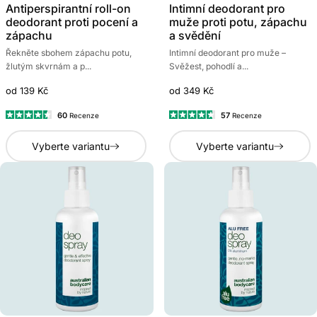
Antiperspirantní roll-on
Intimní deodorant pro
deodorant proti pocení a
muže proti potu, zápachu
zápachu
a svědění
Řekněte sbohem zápachu potu,
Intimní deodorant pro muže –
žlutým skvrnám a p...
Svěžest, pohodlí a...
od 139 Kč
od 349 Kč
60
57
Recenze
Recenze
Hodnoceno
Hodnoceno
4.5
4.6
Vyberte variantu
Vyberte variantu
z
z
5
5
hvězdiček
hvězdiček