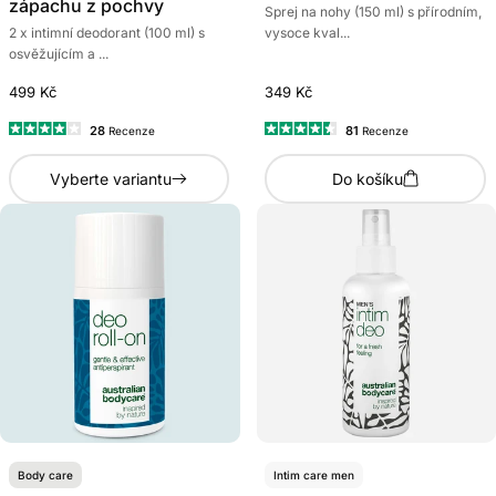
zápachu z pochvy
Sprej na nohy (150 ml) s přírodním,
2 x intimní deodorant (100 ml) s
vysoce kval...
osvěžujícím a ...
499 Kč
349 Kč
28
81
Recenze
Recenze
Hodnoceno
Hodnoceno
4.0
4.5
Vyberte variantu
Do košíku
z
z
5
5
hvězdiček
hvězdiček
Body care
Intim care men