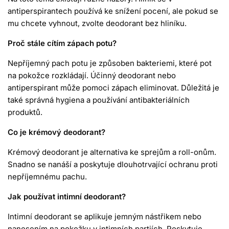
antiperspirantech
používá ke snížení pocení, ale pokud se
mu chcete vyhnout, zvolte
deodorant bez hliníku
.
Proč stále cítím zápach potu?
Nepříjemný pach potu je způsoben bakteriemi, které pot
na pokožce rozkládají.
Účinný deodorant nebo
antiperspirant
může pomoci zápach eliminovat. Důležitá je
také správná hygiena a používání antibakteriálních
produktů.
Co je krémový deodorant?
Krémový deodorant
je alternativa ke sprejům a roll-onům.
Snadno se nanáší a poskytuje dlouhotrvající ochranu proti
nepříjemnému pachu.
Jak používat intimní deodorant?
Intimní deodorant se aplikuje jemným nástřikem nebo
nanesením na pokožku v intimních partiích. Poskytuje