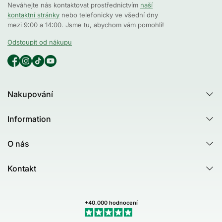
Neváhejte nás kontaktovat prostřednictvím
naší
kontaktní stránky
nebo telefonicky ve všední dny
mezi 9:00 a 14:00. Jsme tu, abychom vám pomohli!
Odstoupit od nákupu
Nakupování
Všechny produkty
Information
Všechny kategorie
Poradna
Produktový rádce - Test
O nás
Tea Tree Oil
Australian Bodycare
Nejčastější dotazy (FAQ)
Kontakt
Healing Ground
Zákaznické recenze
Kontakt
Dermatologicky testováno
Newsletteru
Můj profil (Stav objednávky)
+40.000 hodnocení
Obchodní podmínky