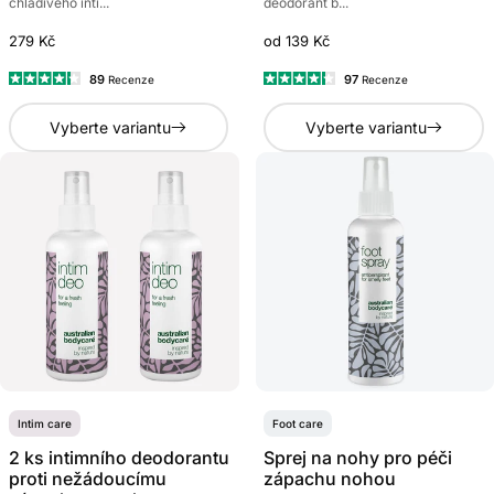
chladivého inti...
deodorant b...
279 Kč
od 139 Kč
89
97
Recenze
Recenze
Hodnoceno
Hodnoceno
4.3
4.2
Vyberte variantu
Vyberte variantu
z
z
5
5
hvězdiček
hvězdiček
Intim care
Foot care
2 ks intimního deodorantu
Sprej na nohy pro péči
proti nežádoucímu
zápachu nohou