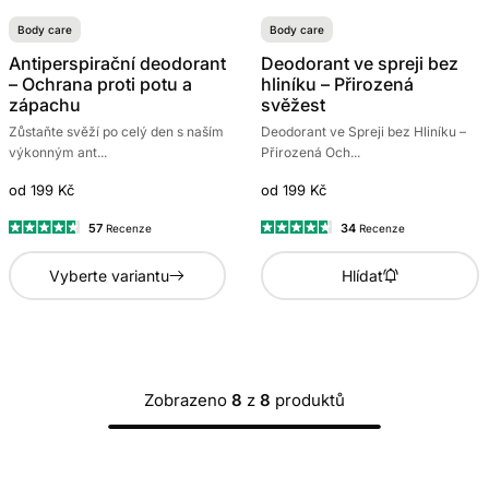
Body care
Body care
Antiperspirační deodorant
Deodorant ve spreji bez
– Ochrana proti potu a
hliníku – Přirozená
zápachu
svěžest
Zůstaňte svěží po celý den s naším
Deodorant ve Spreji bez Hliníku –
výkonným ant...
Přirozená Och...
od 199 Kč
od 199 Kč
57
34
Recenze
Recenze
Hodnoceno
Hodnoceno
4.7
4.6
Hlídat
Vyberte variantu
z
z
5
5
hvězdiček
hvězdiček
Zobrazeno
8
z
8
produktů