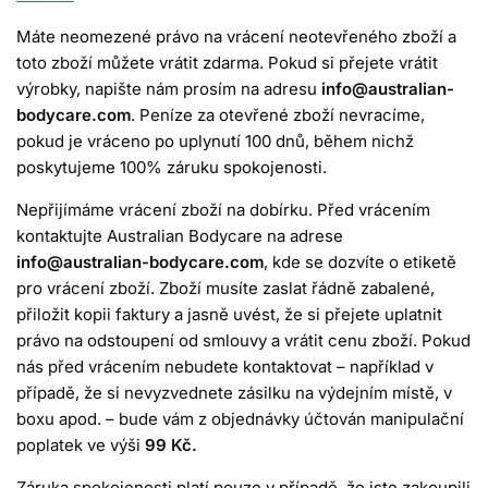
Máte neomezené právo na vrácení neotevřeného zboží a
toto zboží můžete vrátit zdarma. Pokud si přejete vrátit
výrobky, napište nám prosím na adresu
info@australian-
bodycare.com
. Peníze za otevřené zboží nevracíme,
pokud je vráceno po uplynutí 100 dnů, během nichž
poskytujeme 100% záruku spokojenosti.
Nepřijímáme vrácení zboží na dobírku. Před vrácením
kontaktujte Australian Bodycare na adrese
info@australian-bodycare.com
, kde se dozvíte o etiketě
pro vrácení zboží. Zboží musíte zaslat řádně zabalené,
přiložit kopii faktury a jasně uvést, že si přejete uplatnit
právo na odstoupení od smlouvy a vrátit cenu zboží. Pokud
nás před vrácením nebudete kontaktovat – například v
případě, že si nevyzvednete zásilku na výdejním místě, v
boxu apod. – bude vám z objednávky účtován manipulační
poplatek ve výši
99 Kč.
Záruka spokojenosti platí pouze v případě, že jste zakoupili