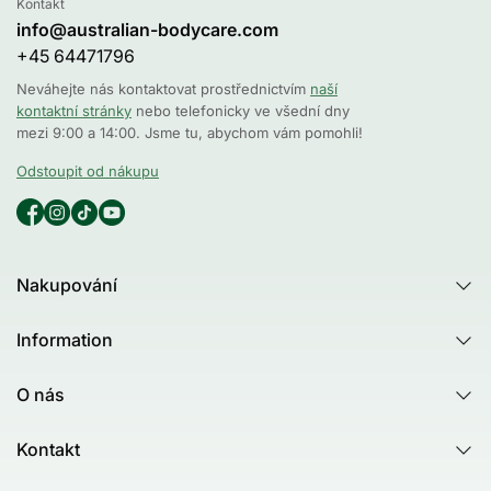
Kontakt
info@australian-bodycare.com
+45 64471796
Neváhejte nás kontaktovat prostřednictvím
naší
kontaktní stránky
nebo telefonicky ve všední dny
mezi 9:00 a 14:00. Jsme tu, abychom vám pomohli!
Odstoupit od nákupu
Nakupování
Všechny produkty
Information
Všechny kategorie
Poradna
Produktový rádce - Test
O nás
Tea Tree Oil
Australian Bodycare
Nejčastější dotazy (FAQ)
Kontakt
Healing Ground
Zákaznické recenze
Kontakt