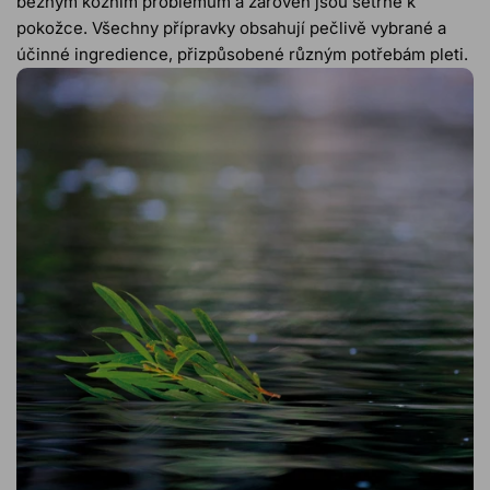
běžným kožním problémům a zároveň jsou šetrné k
pokožce. Všechny přípravky obsahují pečlivě vybrané a
účinné ingredience, přizpůsobené různým potřebám pleti.