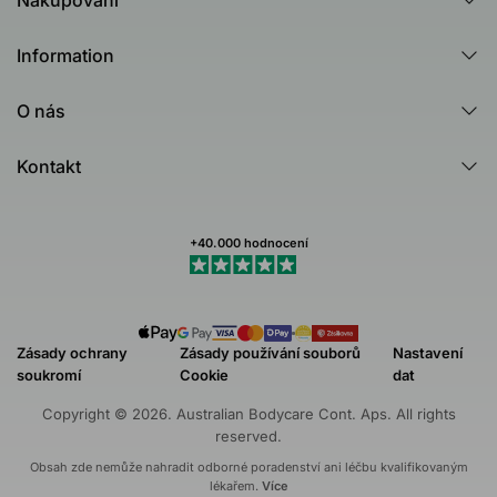
Všechny produkty
Information
Všechny kategorie
Poradna
Produktový rádce - Test
O nás
Tea Tree Oil
Australian Bodycare
Nejčastější dotazy (FAQ)
Kontakt
Healing Ground
Zákaznické recenze
Kontakt
Dermatologicky testováno
Newsletteru
Můj profil (Stav objednávky)
+40.000 hodnocení
Obchodní podmínky
Odstoupit od nákupu
Zásady ochrany
Zásady používání souborů
Nastavení
soukromí
Cookie
dat
Copyright © 2026. Australian Bodycare Cont. Aps. All rights
reserved.
Obsah zde nemůže nahradit odborné poradenství ani léčbu kvalifikovaným
lékařem.
Více