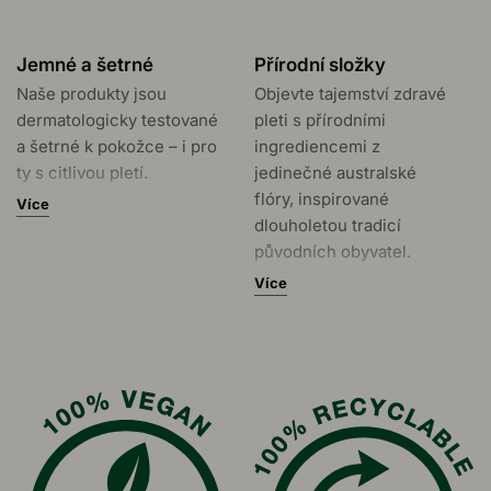
Jemné a šetrné
Přírodní složky
Naše produkty jsou
Objevte tajemství zdravé
dermatologicky testované
pleti s přírodními
a šetrné k pokožce – i pro
ingrediencemi z
ty s citlivou pletí.
jedinečné australské
flóry, inspirované
Více
Dopřejte si každodenní
dlouholetou tradicí
péči s přírodními
původních obyvatel.
složkami, které pomáhají
Více
bojovat proti kožním
Používáme nejčistší
problémům a podporují
složky z australských
zdraví pokožky. Naše
rostlin, které jsou vybrány
pečlivě vyvinuté
pro jejich kvalitu a
receptury zabraňují růstu
účinnost v péči o
nežádoucích bakterií a
pokožku.
plísní, aniž by ohrozily
bezpečnost a komfort