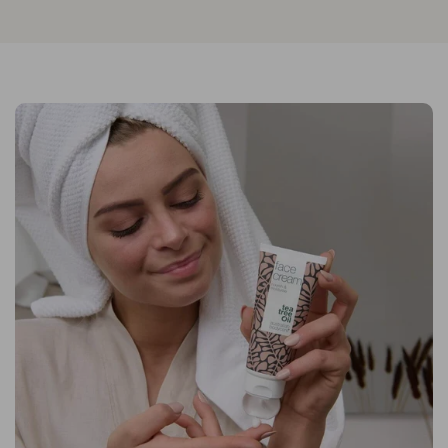
přírodní složky bez
živočišných přísad –
dopřejte si péči, která je
účinná a zároveň etická.