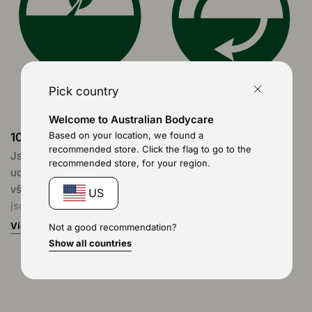
vaší pokožky.
Pick country
Welcome to Australian Bodycare
Based on your location, we found a
100% Veganské
100% Recyklovatelné
recommended store. Click the flag to go to the
Jsme oddáni etickému a
Naše odpovědnost za
recommended store, for your region.
udržitelnému přístupu –
planetu se odráží i v
všechny naše produkty
obalech – každý produkt
US
jsou 100% veganské.
je vyroben z plně
recyklovatelných
Více
Not a good recommendation?
Věříme v sílu přírody a její
materiálů.
Show all countries
využití bez kompromisů
Více
pro hodnoty a welfare
Užijte si péči o pokožku,
zvířat. Naše produkty
která je ohleduplná k vám
obsahují výhradně
i k naší planetě.