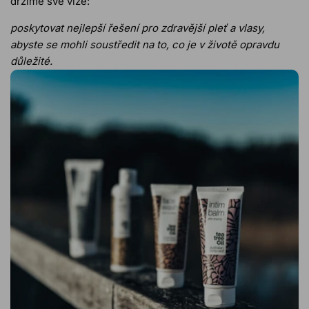
držíme své vize:
poskytovat nejlepší řešení pro zdravější pleť a vlasy,
abyste se mohli soustředit na to, co je v životě opravdu
důležité.