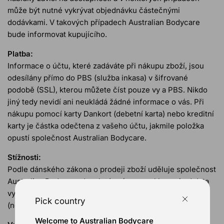
může být nutné vykrývat objednávku částečnými
dodávkami. V takových případech Australian Bodycare
bude informovat kupujícího.
Platba:
Informace o účtu, které zadáváte při nákupu zboží, jsou
odesílány přímo do PBS (služba inkasa) v šifrované
podobě (SSL), kterou můžete číst pouze vy a PBS. Nikdo
jiný tedy nevidí ani neukládá žádné informace o vás. Při
nákupu pomocí karty Dankort (debetní karta) nebo kreditní
karty je částka odečtena z vašeho účtu, jakmile položka
opustí společnost Australian Bodycare.
Stížnosti:
Podle dánského zákona o prodeji zboží uděluje společnost
Australian Bodycare dvouleté právo na reklamaci od data
vystavení faktury na výrobní a materiálové vady
Pick country
(nedostatky).
Welcome to Australian Bodycare