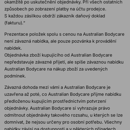
okamžitě po uskutečnění objednávky. Při všech ostatních
způsobech po zobrazení platby na účtu prodejce.
S každou zásilkou obdrží zákazník daňový doklad
(fakturu).“
Prezentace položek spolu s cenou na Australian Bodycare
není závazná nabídka, ale pouze pozvánka k provádění
nabídek.
Objednávka zboží kupujícího od Australian Bodycare
nepředstavuje závazné přijetí, ale spíše závaznou nabídku
Australian Bodycare na nákup zboží za uvedených
podmínek.
Závazná dohoda mezi vámi a Australian Bodycare je
uzavřena až poté, co Australian Bodycare přijme nabídku
předloženou kupujícím prostřednictvím potvrzení
objednávky. Australian Bodycare si vyhrazuje právo
odmítnout objednávky takového rozsahu, u kterých se lze
domnívat, že nejsou určeny pro osobní potřebu. Všechny
nabídky závisí na dostupnosti a v některých případech