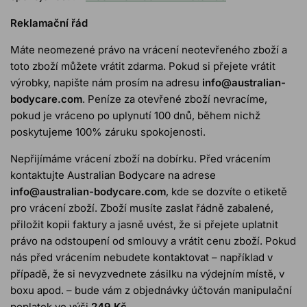
Reklamační řád
Máte neomezené právo na vrácení neotevřeného zboží a
toto zboží můžete vrátit zdarma. Pokud si přejete vrátit
výrobky, napište nám prosím na adresu
info@australian-
bodycare.com
. Peníze za otevřené zboží nevracíme,
pokud je vráceno po uplynutí 100 dnů, během nichž
poskytujeme 100% záruku spokojenosti.
Nepřijímáme vrácení zboží na dobírku. Před vrácením
kontaktujte Australian Bodycare na adrese
info@australian-bodycare.com
, kde se dozvíte o etiketě
pro vrácení zboží. Zboží musíte zaslat řádně zabalené,
přiložit kopii faktury a jasně uvést, že si přejete uplatnit
právo na odstoupení od smlouvy a vrátit cenu zboží. Pokud
nás před vrácením nebudete kontaktovat – například v
případě, že si nevyzvednete zásilku na výdejním místě, v
boxu apod. – bude vám z objednávky účtován manipulační
poplatek ve výši
249 Kč.