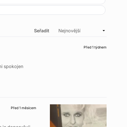
Seřadit
Před 1 týdnem
lmi spokojen
Před 1 měsícem