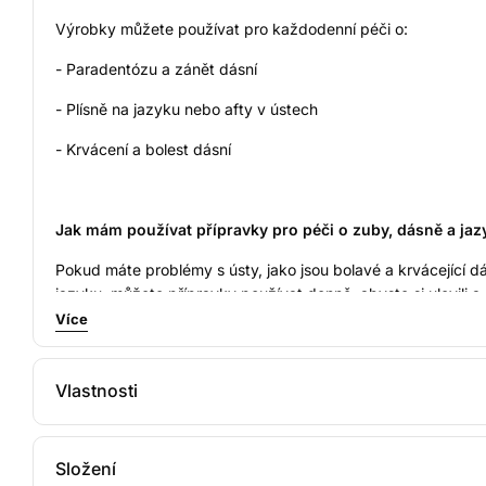
Výrobky můžete používat pro každodenní péči o:
- Paradentózu a zánět dásní
- Plísně na jazyku nebo afty v ústech
- Krvácení a bolest dásní
Jak mám používat přípravky pro péči o zuby, dásně a jaz
Pokud máte problémy s ústy, jako jsou bolavé a krvácející 
jazyku, můžete přípravky používat denně, abyste si ulevili 
Více
Všechny produkty lze použít také při léčbě zánětu dásní, par
Zde se dozvíte, jak produkty denně používat:
Vlastnosti
Klinicky ověřeno
Dermatol
Zubní pasta s Tea Tree olejem a čerstvou mátou
Ingredience s prokazatelnými účinky
Šetrné k
Složení
Čistěte si zuby
zubní pastou Tea Tree Oil
dvakrát denně - rá
Profesionálně vyvinuto
Vhodné 