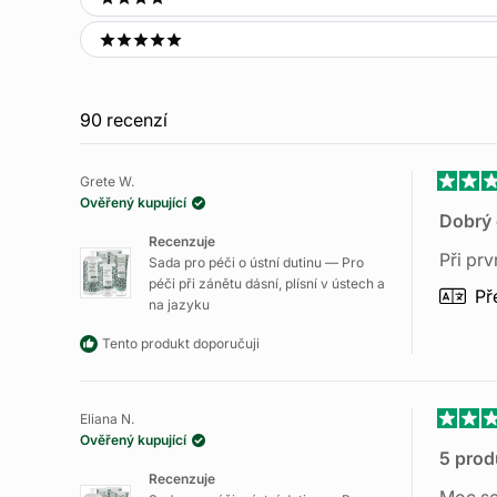
4 stars
Paradentóza: Více informací o léčbě a prevenci
5 stars
Vaše cesta k dobré ústní hygieně: Jednoduchá opatření
Kvasinky v ústech - Jak léčit dráždivé kvasinky v úst
90 recenzí
Grete W.
Hodno
Ověřený kupující
5
Dobrý 
z
Recenzuje
5
Při prv
Sada pro péči o ústní dutinu — Pro
hvězdi
péči při zánětu dásní, plísní v ústech a
Př
na jazyku
Tento produkt doporučuji
Eliana N.
Hodno
Ověřený kupující
5
5 prod
z
Recenzuje
5