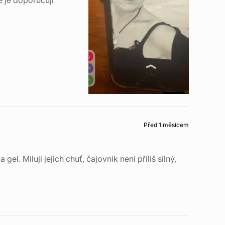
e je doporučuji
Před 1 měsícem
l. Miluji jejich chuť, čajovník není příliš silný,