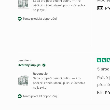
Moc se 
Sada pro péči o ústní dutinu — Pro
hvězdi
péči při zánětu dásní, plísní v ústech a
Př
na jazyku
Tento produkt doporučuji
Jennifer c.
Hodno
Ověřený kupující
5
5 prod
z
Recenzuje
5
Právě j
Sada pro péči o ústní dutinu — Pro
hvězdi
péči při zánětu dásní, plísní v ústech a
přesně 
na jazyku
Př
Tento produkt doporučuji