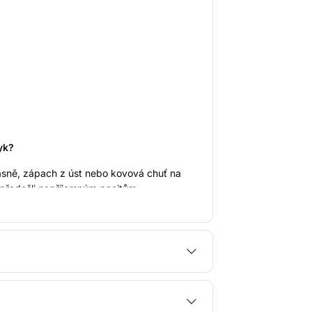
yk?
dásně, zápach z úst nebo kovová chuť na
a předešli nepříjemným pocitům.
adentózy, aft a plísní na jazyku.
ogicky testováno
 vaší pokožce
no a večer. Zubní pasta odstraňuje zubní
pro vegany