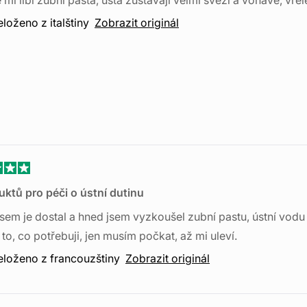
mi líbí zubní pasta, ústa zůstávají velmi svěží a voňavé, vřel
ček
eloženo z italštiny
Zobrazit originál
ceno
uktů pro péči o ústní dutinu
sem je dostal a hned jsem vyzkoušel zubní pastu, ústní vodu a ge
ček
to, co potřebuji, jen musím počkat, až mi uleví.
eloženo z francouzštiny
Zobrazit originál