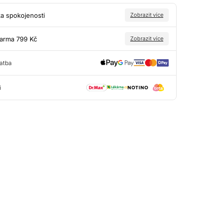
a spokojenosti
Zobrazit více
arma 799 Kč
Zobrazit více
atba
i