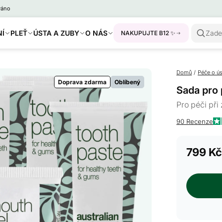
váno
NÍ
PLEŤ
ÚSTA A ZUBY
O NÁS
Zade
NAKUPUJTE B12 ✨
Domů
/
Péče o ús
Doprava zdarma
Oblíbený
Sada pro 
Pro péči při
90
Recenze
H
4.
z
799 Kč
5
hv