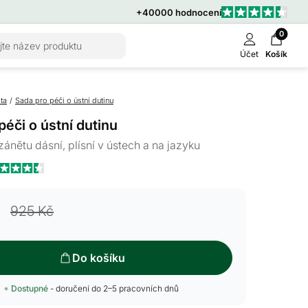
+40000 hodnocení
0
jte název produktu
Účet
Košík
ta
/
Sada pro péči o ústní dutinu
péči o ústní dutinu
 zánětu dásní, plísní v ústech a na jazyku
Klikněte
odnoceno
5
pro
925 Kč
přechod
ězdiček
k
recenzím
Do košíku
Dostupné
- doručení do 2–5 pracovních dnů