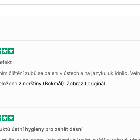
 dělají rozdí
ech
Načítám...
ceno
efekt
ním čištění zubů se pálení v ústech a na jazyku uklidnilo. Ve
ček
eloženo z norštiny (Bokmål)
Zobrazit originál
ceno
uktů ústní hygieny pro zánět dásní