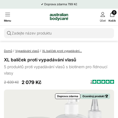
✔
Doprava zdarma 799 Kč
0
Menu
Účet
Košík
Zadejte název produktu
Domů
/
Vypadávání vlasů
/
XL balíček proti vypadávání...
XL balíček proti vypadávání vlasů
5 produktů proti vypadávání vlasů s biotinem pro řídnoucí
vlasy
2 079 Kč
2
2 639 Kč
Kl
Hodnoceno
5.0
p
z
Doprava zdarma
Oceněný produkt 🏆
p
5
hvězdiček
k
r