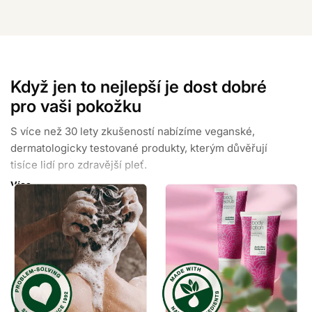
Když jen to nejlepší je dost dobré
pro vaši pokožku
S více než 30 lety zkušeností nabízíme veganské,
dermatologicky testované produkty, kterým důvěřují
tisíce lidí pro zdravější pleť.
Více
S podporou více než 30 000 pozitivních recenzí a
mnoha oceněními garantujeme vaši spokojenost s
našimi produkty zaměřenými na řešení konkrétních
problémů.