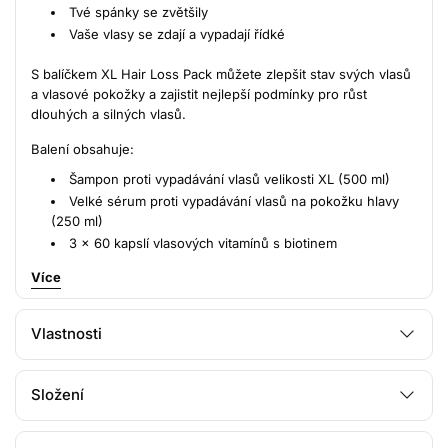
Tvé spánky se zvětšily
Vaše vlasy se zdají a vypadají řídké
S balíčkem XL Hair Loss Pack můžete zlepšit stav svých vlasů
a vlasové pokožky a zajistit nejlepší podmínky pro růst
dlouhých a silných vlasů.
Balení obsahuje:
Šampon proti vypadávání vlasů velikosti XL (500 ml)
Velké sérum proti vypadávání vlasů na pokožku hlavy
(250 ml)
3 x 60 kapslí vlasových vitamínů s biotinem
Více
Takto se produkty používají
Musíte používat sérum a užívat vitamíny proti vypadávání
Vlastnosti
vlasů denně a používat šampon při každém mytí vlasů.
Nemusíte si však vlasy mýt denně, abyste mohli šampon
využívat.
Klinicky ověřeno
Složení
Ingredience s prokazatelnými účinky
Dermatologicky testováno
Hair Loss Wash Tea Tree Oil
Šetrné k vaší pokožce
Hårloss sérum na pokožku hlavy