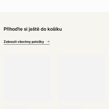
zakoupíte výrobky v našem internetovém obchodě na této
stránce.
Více informací o podmínkách a postupu naleznete
zde
.
Přihoďte si ještě do košíku
Zobrazit všechny položky