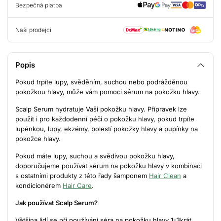
Bezpečná platba
Naši prodejci
Popis
Pokud trpíte lupy, svěděním, suchou nebo podrážděnou
pokožkou hlavy, může vám pomoci sérum na pokožku hlavy.
Scalp Serum hydratuje Vaši pokožku hlavy. Přípravek lze
použít i pro každodenní péči o pokožku hlavy, pokud trpíte
lupénkou, lupy, ekzémy, bolestí pokožky hlavy a pupínky na
pokožce hlavy.
Pokud máte lupy, suchou a svědivou pokožku hlavy,
doporučujeme používat sérum na pokožku hlavy v kombinaci
s ostatními produkty z této řady šamponem
Hair Clean
a
kondicionérem
Hair Care
.
Jak používat Scalp Serum?
Většina lidí se při používání séra na pokožku hlavy 1-3krát