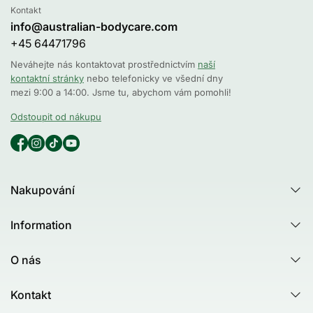
Kontakt
info@australian-bodycare.com
+45 64471796
Neváhejte nás kontaktovat prostřednictvím
naší
kontaktní stránky
nebo telefonicky ve všední dny
mezi 9:00 a 14:00. Jsme tu, abychom vám pomohli!
Odstoupit od nákupu
Nakupování
Všechny produkty
Information
Všechny kategorie
Poradna
Produktový rádce - Test
O nás
Tea Tree Oil
Australian Bodycare
Nejčastější dotazy (FAQ)
Kontakt
Healing Ground
Zákaznické recenze