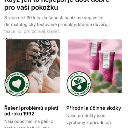
pro vaši pokožku
S více než 30 lety zkušeností nabízíme veganské,
dermatologicky testované produkty, kterým důvěřují
tisíce lidí pro zdravější pleť.
Více
S podporou více než 30 000 pozitivních recenzí a
mnoha oceněními garantujeme vaši spokojenost s
našimi produkty zaměřenými na řešení konkrétních
problémů.
Řešení problémů s pletí
Přírodní a účinné složky
od roku 1992
Naše produkty jsou
Naši odborníci na péči o
vyrobeny z přírodních