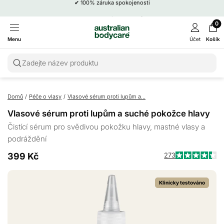
✔
Dermatologicky testováno
0
Menu
Účet
Košík
Zadejte název produktu
Domů
/
Péče o vlasy
/
Vlasové sérum proti lupům a...
Vlasové sérum proti lupům a suché pokožce hlavy
Čistící sérum pro svědivou pokožku hlavy, mastné vlasy a
podráždění
399 Kč
273
Kl
Hodnoceno
4.4
p
z
Klinicky testováno
p
5
hvězdiček
k
r