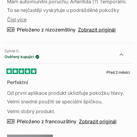
Mám autoimunitní poruchu: Arteritida (?) Temporální.
To se nejčastěji vyskytuje u podrážděné pokožky
hlavy. Nyní používám vaši péči o pleť pro mé vlasy.
Číst
Číst více
Když jsou moje vlasy vlhké, snadno se nanáší.
více
Přeloženo z nizozemštiny
Zobrazit originál
Funguje to trochu méně „agresivně“, ale prozatím
o
funguje. Jsem zvědavý.
této
Sylvie C.
recenzi
S pozdravem, Petter Brouwers.
Ověřený kupující
Před 2 měsíci
Hodnoceno
5
Perfektní
z
5
Od první aplikace produkt uklidňuje pokožku hlavy.
hvězdiček
Velmi snadné použití se speciální špičkou.
Velmi dobrý produkt.
Přeloženo z francouzštiny
Zobrazit originál