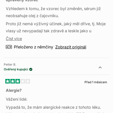
z
5
Vzhledem k tomu, že vzorec byl změněn, sérum již
hvězdiček
neobsahuje olej z čajovníku.
Proto již nemá výživný účinek, jaký měl dříve, tj. Moje
vlasy už nevypadají tak zdravě a leskle jako u
předchozí formulace. Výrobek proto již není součástí
Číst
Číst více
mé rutiny. Jaká škoda!
více
Přeloženo z němčiny
Zobrazit originál
o
této
Petter B.
recenzi
Ověřený kupující
Před 1 měsícem
Hodnoceno
3
Alergie?
z
5
Vážení lidé:
hvězdiček
Vypadá to, že mám alergické reakce z tohoto léku.