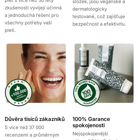
pleť s více než 30 lety
složek, jsou veganské a
zkušeností vyvíjejí účinná
dermatologicky
a jednoduchá řešení pro
testované, což zajišťuje
všechny potřeby vaší
bezpečnost a efektivitu.
pleti.
Důvěra tisíců zákazníků
100% Garance
spokojenosti
S více než 37 000
Nejspokojenější
recenzemi a průměrným