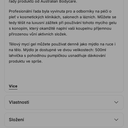
řady produktů od Australian Bodycare.
Profesionální řada byla vyvinuta pro a odborníky na péči o
pleť v kosmetických klinikách, salonech a lázních. Můžete se
tedy těšit na luxusní zážitek při používání tohoto mycího gelu
s konopím, který okamžitě naplní vaši koupelnu příjemnou
přirozenou vůní aktivních složek.
Tělový mycí gel můžete používat denně jako mýdlo na ruce i
na tělo. Mýdlo je dostupné ve dvou velikostech: 500ml
lahvička s pohodlnou pumpičkou usnadňuje dávkování
produktu ve sprše.
Jak používat Mycí gel na kůži s konopím
Více
Uklidňující a hluboce čistící olej z konopných semínek je
ideální pro denní mytí a pomáhá bojovat proti bakteriím,
Vlastnosti
nadměrnému mazu a tělesnému zápachu.
1. Navlhčete kůži a vytlačte vhodné množství produktu, které
Klinicky ověřeno
rozetřete po těle nebo rukách. Důkladně masírujte - věnujte
Složení
Ingredience s prokazatelnými účinky
zvláštní pozornost oblastem pokožky, kde můžete
Dermatologicky testováno