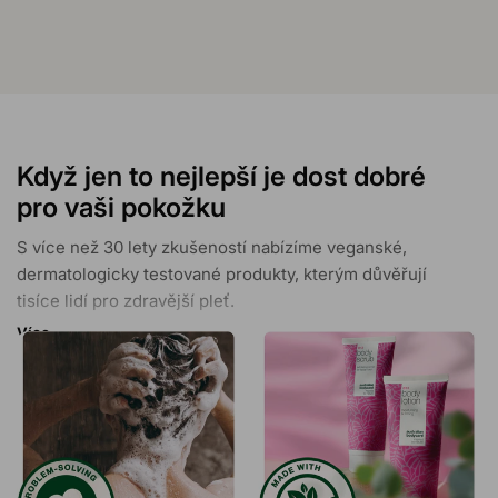
Když jen to nejlepší je dost dobré
pro vaši pokožku
S více než 30 lety zkušeností nabízíme veganské,
dermatologicky testované produkty, kterým důvěřují
tisíce lidí pro zdravější pleť.
Více
S podporou více než 30 000 pozitivních recenzí a
mnoha oceněními garantujeme vaši spokojenost s
našimi produkty zaměřenými na řešení konkrétních
problémů.