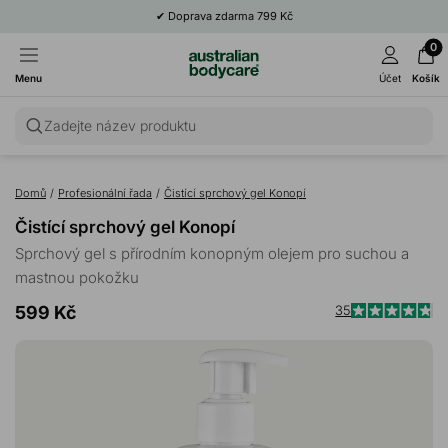
✔
Doprava zdarma 799 Kč
0
Menu
Účet
Košík
Zadejte název produktu
Domů
/
Profesionální řada
/
Čistící sprchový gel Konopí
Čistící sprchový gel Konopí
Sprchový gel s přírodním konopným olejem pro suchou a
mastnou pokožku
599 Kč
35
Kl
Hodnoceno
4.8
p
z
p
5
hvězdiček
k
r