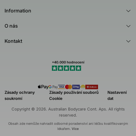
Všechny produkty
Information
Všechny kategorie
Poradna
Produktový rádce - Test
O nás
Tea Tree Oil
Australian Bodycare
Nejčastější dotazy (FAQ)
Kontakt
Healing Ground
Zákaznické recenze
Kontakt
Dermatologicky testováno
Newsletteru
Můj profil (Stav objednávky)
+40.000 hodnocení
Obchodní podmínky
Odstoupit od nákupu
Zásady ochrany
Zásady používání souborů
Nastavení
soukromí
Cookie
dat
Copyright © 2026. Australian Bodycare Cont. Aps. All rights
reserved.
Obsah zde nemůže nahradit odborné poradenství ani léčbu kvalifikovaným
lékařem.
Více