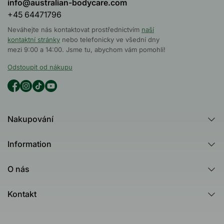
info@australian-bodycare.com
+45 64471796
Neváhejte nás kontaktovat prostřednictvím
naší
kontaktní stránky
nebo telefonicky ve všední dny
mezi 9:00 a 14:00. Jsme tu, abychom vám pomohli!
Odstoupit od nákupu
Nakupování
Všechny produkty
Information
Všechny kategorie
Poradna
Produktový rádce - Test
O nás
Tea Tree Oil
Australian Bodycare
Nejčastější dotazy (FAQ)
Kontakt
Healing Ground
Zákaznické recenze
Kontakt
Dermatologicky testováno
Newsletteru