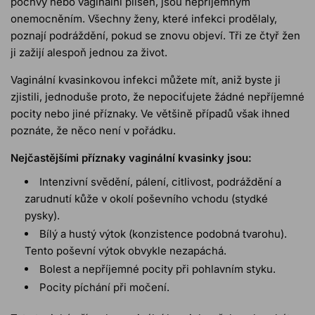
pochvy nebo vaginální plíseň, jsou nepříjemným
onemocněním. Všechny ženy, které infekci prodělaly,
poznají podráždění, pokud se znovu objeví. Tři ze čtyř žen
ji zažijí alespoň jednou za život.
Vaginální kvasinkovou infekci můžete mít, aniž byste ji
zjistili, jednoduše proto, že nepociťujete žádné nepříjemné
pocity nebo jiné příznaky. Ve většině případů však ihned
poznáte, že něco není v pořádku.
Nejčastějšími příznaky vaginální kvasinky jsou:
Intenzivní svědění, pálení, citlivost, podráždění a
zarudnutí kůže v okolí poševního vchodu (stydké
pysky).
Bílý a hustý výtok (konzistence podobná tvarohu).
Tento poševní výtok obvykle nezapáchá.
Bolest a nepříjemné pocity při pohlavním styku.
Pocity píchání při močení.