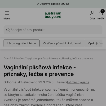
✔
Doprava zdarma 799 Kč
0
Menu
Účet
Košík
Zadejte název produktu
Léčba vaginální infekce
Ošetření s přírodními složkami
Opakující se v
Domů
/
Příručky
/
Vaginální plísňová infekce - příznaky, léčba a prevence
Vaginální plísňová infekce -
příznaky, léčba a prevence
Odborně aktualizováno:
23.3.2023
|
Témata
Intimní hygiena
Vaginální plísňové infekce jsou nepříjemným onemocněním,
se kterým se setkalo mnoho žen. Léčba vaginálních
kvasinek je poměrně jednoduchá, takže můžete snadno a
bez obav zmírnit svědění a podráždění, které vaše