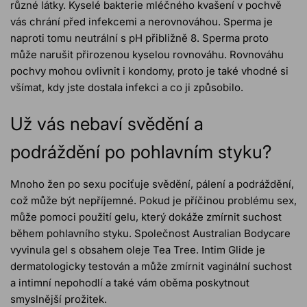
různé látky. Kyselé bakterie mléčného kvašení v pochvě
vás chrání před infekcemi a nerovnováhou. Sperma je
naproti tomu neutrální s pH přibližně 8. Sperma proto
může narušit přirozenou kyselou rovnováhu. Rovnováhu
pochvy mohou ovlivnit i kondomy, proto je také vhodné si
všímat, kdy jste dostala infekci a co ji způsobilo.
Už vás nebaví svědění a
podráždění po pohlavním styku?
Mnoho žen po sexu pociťuje svědění, pálení a podráždění,
což může být nepříjemné. Pokud je příčinou problému sex,
může pomoci použití gelu, který dokáže zmírnit suchost
během pohlavního styku. Společnost Australian Bodycare
vyvinula gel s obsahem oleje Tea Tree. Intim Glide je
dermatologicky testován a může zmírnit vaginální suchost
a intimní nepohodlí a také vám oběma poskytnout
smyslnější prožitek.