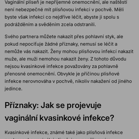
Vaginální plíseň je nepříjemné onemocnění, ale naštěstí
není nebezpečné mít plísňovou infekci v pochvě. Měli
byste však infekci co nejdříve léčit, abyste ji spolu s
podrážděním a svěděním zcela odstranili.
Svého partnera můžete nakazit
přes pohlavní styk
, ale
pokud nepociťuje žádné příznaky, nemusí se léčit a
nemůže vás nakazit. Ženy mohou plísňovou infekcí nakazit
muže, ale muži nemohou nakazit ženy. Z tohoto důvodu
nejsou kvasinkové infekce považovány za pohlavně
přenosné onemocnění. Obvykle je příčinou plísňové
infekce nerovnováha v pochvě, nikoliv nakažení od jiného
jedince.
Příznaky: Jak se projevuje
vaginální kvasinkové infekce?
Kvasinkové infekce, známé také jako plísňová infekce