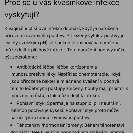
Proč se u vás kvasinkové infekce
vyskytují?
K vaginální plísňové infekci dochází, když je narušena
přirozená rovnováha pochvy. Přirozený výtok z pochvy je
kyselý (s nízkým pH), ale pokud je rovnováha narušena,
může dojít k plísňové infekci. Toto narušení pochvy může
být způsobeno:
Antibiotická léčba, léčba kortizonem a
imunosupresivní léky: Například chemoterapie. Když
jsou přirozené bakterie mléčného kvašení v pochvě
těmito léčebnými postupy zničeny, houby mají prostor k
množení a růstu, a tak může dojít k infekci.
Pohlavní styk: Sperma je na stupnici pH neutrální,
zatímco pochva je kyselá. Pohlavní styk proto může
narušit přirozenou rovnováhu pochvy.
Těhotenství/hormonální změny: Během těhotenství
dochází v těle k velkým hormonálním změnám, včetně