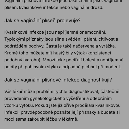
Vaginální plísňové infekce jsou také známé jako; vaginální
plíseň, kvasinkové infekce nebo vaginální drozd.
Jak se vaginální plíseň projevuje?
Kvasinkové infekce jsou nepříjemné onemocnění.
Typickými příznaky jsou silné svědění, pálení, citlivost a
podráždění pochvy. Častá je také načervenalá vyrážka.
Kromě toho můžete mít hustý bílý výtok (konzistencí
podobný tvarohu). Mnozí také pociťují bolest a nepříjemné
pocity při pohlavním styku a případně píchání při močení.
Jak se vaginální plísňové infekce diagnostikují?
Váš lékař může problém rychle diagnostikovat, částečně
provedením gynekologického vyšetření a odebráním
vzorku výtoku. Pokud jste již dříve prodělala kvasinkovou
infekci, pravděpodobně poznáte její příznaky a budete si
moci sama zakoupit léčbu v lékárně.