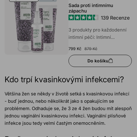
Sada proti intimnímu
zápachu
139
Recenze
Hodnoceno
4.4
3 produkty pro každodenní
z
intimní péči: Intimní...
5
hvězdiček
799 Kč
879 Kč
Do košíku
Kdo trpí kvasinkovými infekcemi?
Většina žen se někdy v životě setká s kvasinkovou infekcí
- buď jednou, nebo několikrát jako s opakujícím se
problémem. Odhaduje se, že 3 ze 4 žen budou mít alespoň
jednou vaginální kvasinkovou infekci. Vaginální plísňové
infekce jsou tedy velmi častým onemocněním.