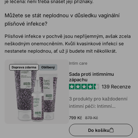
je léčena: není třeba snášet její příznaky.
Můžete se stát neplodnou v důsledku vaginální
plísňové infekce?
Plísňové infekce v pochvě jsou nepříjemným, avšak zcela
neškodným onemocněním. Kvůli kvasinkové infekci se
nestanete neplodnou, ať už ji budete mít několikrát.
Intim care
Doprava zdarma
Oblíbený
Sada proti intimnímu
zápachu
139
Recenze
Hodnoceno
4.4
3 produkty pro každodenní
z
intimní péči: Intimní...
5
hvězdiček
799 Kč
879 Kč
Do košíku