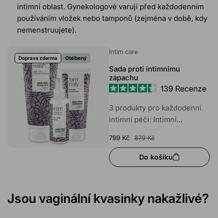
intimní oblast. Gynekologové varují před každodenním
používáním vložek nebo tamponů (zejména v době, kdy
nemenstruujete).
Intim care
Doprava zdarma
Oblíbený
Sada proti intimnímu
zápachu
139
Recenze
Hodnoceno
4.4
3 produkty pro každodenní
z
intimní péči: Intimní...
5
hvězdiček
799 Kč
879 Kč
Do košíku
Jsou vaginální kvasinky nakažlivé?