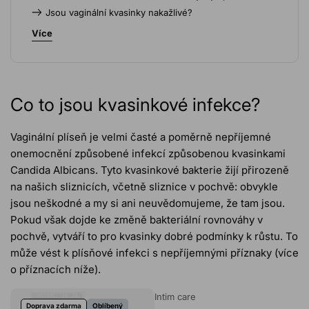
Jsou vaginální kvasinky nakažlivé?
Příznaky: Jak se projevuje vaginální kvasinkové
Více
infekce?
Vaginální plísňové infekce po sexu
Už vás nebaví svědění a podráždění po
pohlavním styku?
Co to jsou kvasinkové infekce?
Léčba vaginální infekce
Ošetření s přírodními složkami
Vaginální plíseň je velmi časté a poměrně nepříjemné
Opakující se vaginální plísňové infekce
onemocnění způsobené infekcí způsobenou kvasinkami
Prevence
Candida Albicans. Tyto kvasinkové bakterie žijí přirozeně
Časté dotazy o vaginálních houbových
na našich sliznicích, včetně sliznice v pochvě: obvykle
infekcích
jsou neškodné a my si ani neuvědomujeme, že tam jsou.
Pokud však dojde ke změně bakteriální rovnováhy v
pochvě, vytváří to pro kvasinky dobré podmínky k růstu. To
může vést k plísňové infekci s nepříjemnými příznaky (
více
o příznacích níže
).
Intim care
Doprava zdarma
Oblíbený