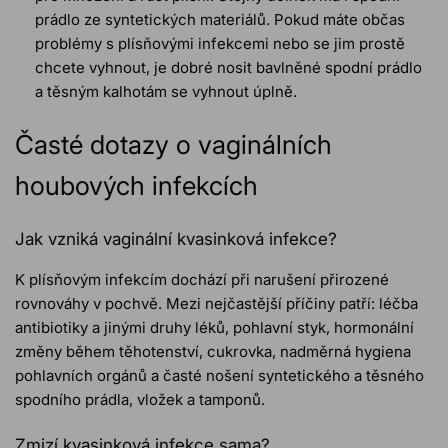
prádlo ze syntetických materiálů. Pokud máte občas
problémy s plísňovými infekcemi nebo se jim prostě
chcete vyhnout, je dobré nosit bavlněné spodní prádlo
a těsným kalhotám se vyhnout úplně.
Časté dotazy o vaginálních
houbových infekcích
Jak vzniká vaginální kvasinková infekce?
K plísňovým infekcím dochází při narušení přirozené
rovnováhy v pochvě. Mezi nejčastější příčiny patří: léčba
antibiotiky a jinými druhy léků, pohlavní styk, hormonální
změny během těhotenství, cukrovka, nadměrná hygiena
pohlavních orgánů a časté nošení syntetického a těsného
spodního prádla, vložek a tamponů.
Zmizí kvasinková infekce sama?