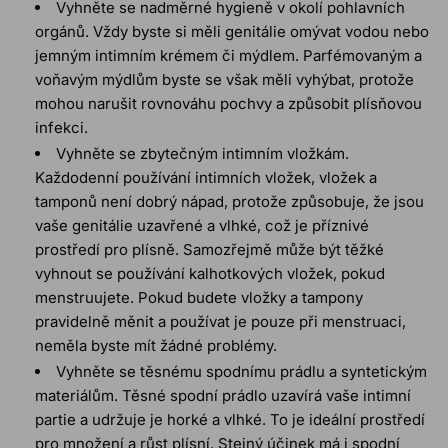
Vyhněte se nadměrné hygieně v okolí pohlavních
orgánů. Vždy byste si měli genitálie omývat vodou nebo
jemným intimním krémem či mýdlem. Parfémovaným a
voňavým mýdlům byste se však měli vyhýbat, protože
mohou narušit rovnováhu pochvy a způsobit plísňovou
infekci.
Vyhněte se zbytečným intimním vložkám.
Každodenní používání i
ntimních vložek
, vložek a
tamponů není dobrý nápad, protože způsobuje, že jsou
vaše genitálie uzavřené a vlhké, což je příznivé
prostředí pro plísně. Samozřejmě může být těžké
vyhnout se používání kalhotkových vložek, pokud
menstruujete. Pokud budete vložky a tampony
pravidelně měnit a používat je pouze při menstruaci,
neměla byste mít žádné problémy.
Vyhněte se těsnému spodnímu prádlu a syntetickým
materiálům. Těsné spodní prádlo uzavírá
vaše intimní
partie
a udržuje je horké a vlhké. To je ideální prostředí
pro množení a růst plísní. Stejný účinek má i spodní