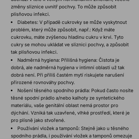
změny sliznice uvnitř pochvy. To může způsobit
plísňovou infekci.
Diabetes: V případě cukrovky se může vyskytnout
problém, který může způsobit, např.: Když máte
cukrovku, máte zvýšenou hladinu cukru v krvi. Tyto
cukry se mohou ukládat ve sliznici pochvy, a způsobit
tak plísňovou infekci.
Nadměrná hygiena: Přílišná hygiena: Čistota je
dobrá, ale nadměrná hygiena v intimní oblasti už tak
dobrá není. Při příliš častém mytí riskujete narušení
přirozené rovnováhy pochvy.
Nošení těsného spodního prádla: Pokud často nosíte
těsné spodní prádlo a/nebo kalhoty ze syntetického
materiálu, vaše genitální oblast nemá prostor pro
dýchání. Vzniká tak uzavřené, vlhké prostředí, které je
pro plísně jako stvořené.
Používání vložek a tamponů: Stejně jako u těsného
spodního prádla, i používání vložek a tamponů omezuje