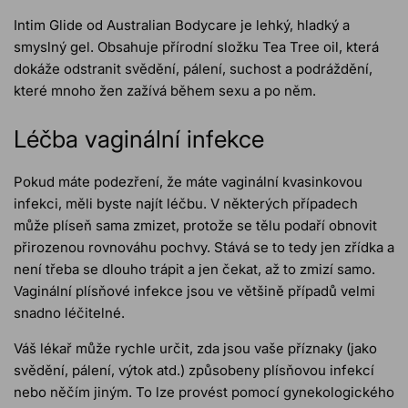
Intim Glide od Australian Bodycare je lehký, hladký a
smyslný gel. Obsahuje přírodní složku Tea Tree oil, která
dokáže odstranit svědění, pálení, suchost a podráždění,
které mnoho žen zažívá během sexu a po něm.
Léčba vaginální infekce
Pokud máte podezření, že máte vaginální kvasinkovou
infekci, měli byste najít léčbu. V některých případech
může plíseň sama zmizet, protože se tělu podaří obnovit
přirozenou rovnováhu pochvy. Stává se to tedy jen zřídka a
není třeba se dlouho trápit a jen čekat, až to zmizí samo.
Vaginální plísňové infekce jsou ve většině případů velmi
snadno léčitelné.
Váš lékař může rychle určit, zda jsou vaše příznaky (jako
svědění, pálení, výtok atd.) způsobeny plísňovou infekcí
nebo něčím jiným. To lze provést pomocí gynekologického