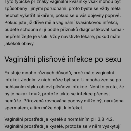
Tyto typické příznaky vaginální kvasinky však mohou být
způsobeny i jinými poruchami, proto byste se vždy měla
nechat vyšetřit lékařem, pokud se u vás objevily poprvé.
Pokud jste již dříve měla vaginální kvasinkovou infekci,
budete schopna si ji podle příznaků diagnostikovat sama -
nepřehlížejte je však. Vždy navštivte lékaře, pokud máte
jakékoli obavy.
Vaginální plísňové infekce po sexu
Existuje mnoho různých důvodů, proč máte vaginální
infekci. Jedním z nich může být sex. U mnoha žen se po
pohlavním styku objeví plísňová infekce. Není to proto, že
by je nakazil muž, protože takto se infekce přenést
nemůže. Přirozená rovnováha pochvy může být narušena
spermatem, a tím může dojít k infekci.
Vaginální prostředí je kyselé s normálním pH 3,8-4,2.
Vaginální prostředí je kyselé, protože se v něm vyskytují