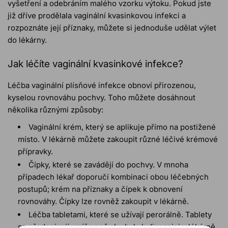
vyšetření a odebráním malého vzorku výtoku. Pokud jste
již dříve prodělala vaginální kvasinkovou infekci a
rozpoznáte její příznaky, můžete si jednoduše udělat výlet
do lékárny.
Jak léčíte vaginální kvasinkové infekce?
Léčba vaginální plísňové infekce obnoví přirozenou,
kyselou rovnováhu pochvy. Toho můžete dosáhnout
několika různými způsoby:
Vaginální krém, který se aplikuje přímo na postižené
místo. V lékárně můžete zakoupit různé léčivé krémové
přípravky.
Čípky, které se zavádějí do pochvy. V mnoha
případech lékař doporučí kombinaci obou léčebných
postupů; krém na příznaky a čípek k obnovení
rovnováhy. Čípky lze rovněž zakoupit v lékárně.
Léčba tabletami, které se užívají perorálně. Tablety
se předepisují, spíše než aby byly k dispozici v lékárně.