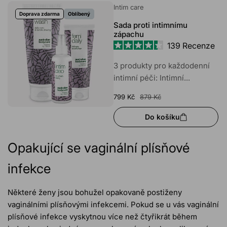
Intim care
Doprava zdarma
Oblíbený
Sada proti intimnímu
zápachu
139
Recenze
Hodnoceno
4.4
3 produkty pro každodenní
z
intimní péči: Intimní...
5
hvězdiček
799 Kč
879 Kč
Do košíku
Opakující se vaginální plísňové
infekce
Některé ženy jsou bohužel opakovaně postiženy
vaginálními plísňovými infekcemi. Pokud se u vás vaginální
plísňové infekce vyskytnou více než čtyřikrát během