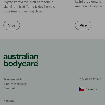
kožní problémy, jako
Zvyšte zdraví své pleti přirozeně s
Australian Bodycar...
vitamínem B12! Tento klíčový prvek,
obsažený v živočišných po...
Více
Více
Trævænget 14
IČO: 685 357 842
5492 Vissenbjerg
Denmark
Česko
Kontakt