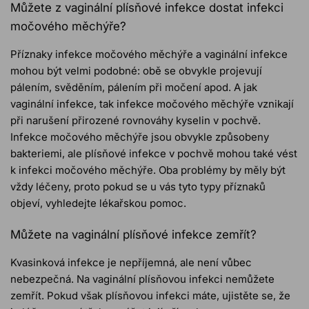
Můžete z vaginální plísňové infekce dostat infekci
močového měchýře?
Příznaky infekce močového měchýře a vaginální infekce
mohou být velmi podobné: obě se obvykle projevují
pálením, svěděním, pálením při močení apod. A jak
vaginální infekce, tak infekce močového měchýře vznikají
při narušení přirozené rovnováhy kyselin v pochvě.
Infekce močového měchýře jsou obvykle způsobeny
bakteriemi, ale plísňové infekce v pochvě mohou také vést
k infekci močového měchýře. Oba problémy by měly být
vždy léčeny, proto pokud se u vás tyto typy příznaků
objeví, vyhledejte lékařskou pomoc.
Můžete na vaginální plísňové infekce zemřít?
Kvasinková infekce je nepříjemná, ale není vůbec
nebezpečná. Na vaginální plísňovou infekci nemůžete
zemřít. Pokud však plísňovou infekci máte, ujistěte se, že