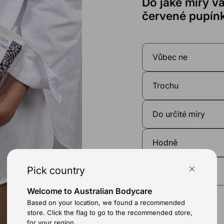
Do jaké míry vá
červené pupín
Vůbec ne
Trochu
Do určité miry
Hodně
Pick country
Velmi
Welcome to Australian Bodycare
Based on your location, we found a recommended
store. Click the flag to go to the recommended store,
for your region.