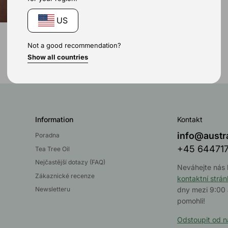
US
Not a good recommendation?
Show all countries
Information
Kontakt
info@austr
Poradna
+45 64471
Tea Tree Oil
Nejčastější dotazy (FAQ)
Neváhejte nás 
Zákaznické recenze
kontaktní strá
Newsletteru
dny mezi 9:00
pomohli!
Odstoupit od 