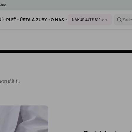
váno
NÍ
PLEŤ
ÚSTA A ZUBY
O NÁS
Zade
NAKUPUJTE B12 ✨
ručit tu