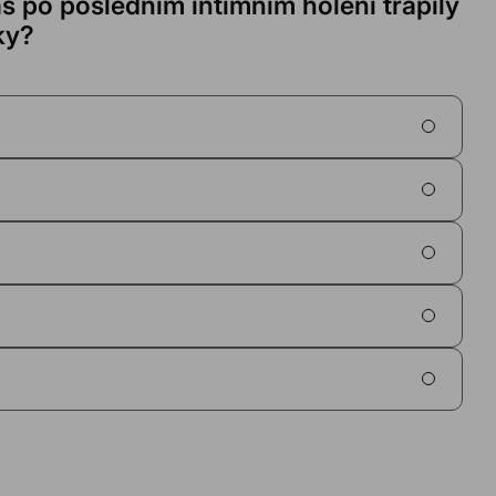
s po posledním intimním holení trápily
ky?